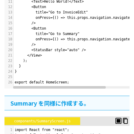
11
        <Text>Hello World!</Text>
12
        <Button
13
          title="Go to InvoiceEdit"
14
          onPress={() => this.props.navigation.navigate("
15
        />
16
        <Button
17
          title="Go to Summary"
18
          onPress={() => this.props.navigation.navigate("
19
        />
20
        <StatusBar style="auto" />
21
      </View>
22
    );
23
  }
24
}
25
26
export default HomeScreen;
Summary を同様に作成する。
components/SummaryScreen.js
1
import React from "react";