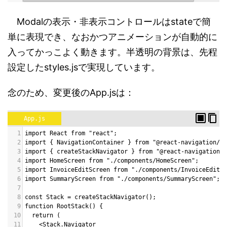
Modalの表示・非表示コントロールはstateで簡
単に表現でき、なおかつアニメーションが自動的に
入ってかっこよく動きます。半透明の背景は、先程
設定したstyles.jsで実現しています。
念のため、変更後のApp.jsは：
App.js
1
import React from "react";
2
import { NavigationContainer } from "@react-navigation/na
3
import { createStackNavigator } from "@react-navigation/s
4
import HomeScreen from "./components/HomeScreen";
5
import InvoiceEditScreen from "./components/InvoiceEditSc
6
import SummaryScreen from "./components/SummaryScreen";
7
8
const Stack = createStackNavigator();
9
function RootStack() {
10
  return (
11
    <Stack.Navigator