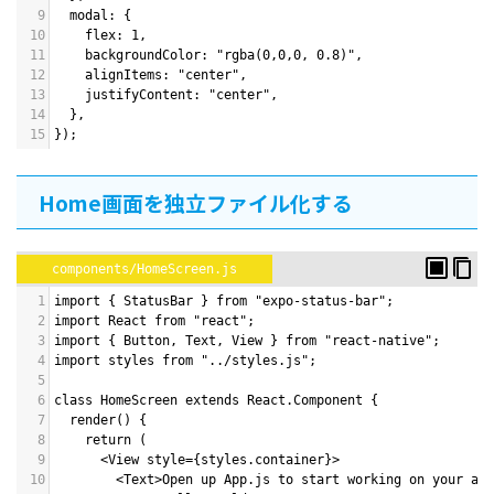
9
  modal: {
10
    flex: 1,
11
    backgroundColor: "rgba(0,0,0, 0.8)",
12
    alignItems: "center",
13
    justifyContent: "center",
14
  },
15
});
Home画面を独立ファイル化する
components/HomeScreen.js
1
import { StatusBar } from "expo-status-bar";
2
import React from "react";
3
import { Button, Text, View } from "react-native";
4
import styles from "../styles.js";
5
6
class HomeScreen extends React.Component {
7
  render() {
8
    return (
9
      <View style={styles.container}>
10
        <Text>Open up App.js to start working on your app