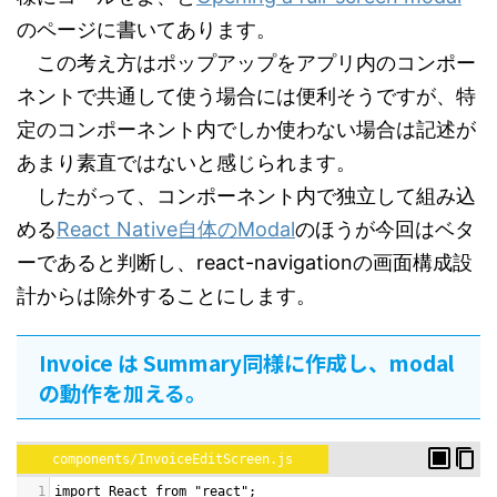
のページに書いてあります。
この考え方はポップアップをアプリ内のコンポー
ネントで共通して使う場合には便利そうですが、特
定のコンポーネント内でしか使わない場合は記述が
あまり素直ではないと感じられます。
したがって、コンポーネント内で独立して組み込
める
React Native自体のModal
のほうが今回はベタ
ーであると判断し、react-navigationの画面構成設
計からは除外することにします。
Invoice は Summary同様に作成し、modal
の動作を加える。
components/InvoiceEditScreen.js
1
import React from "react";