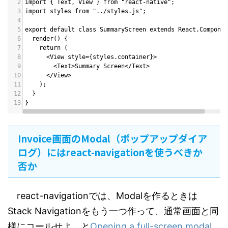
2
import { Text, View } from "react-native";
3
import styles from "../styles.js";
4
5
export default class SummaryScreen extends React.Componen
6
  render() {
7
    return (
8
      <View style={styles.container}>
9
        <Text>Summary Screen</Text>
10
      </View>
11
    );
12
  }
13
}
Invoice画面のModal（ポップアップダイア
ログ）にはreact-navigationを使うべきか
否か
react-navigationでは、Modalを作るときは
Stack Navigationをもう一つ作って、通常画面と同
様にコールせよ、と
Opening a full-screen modal