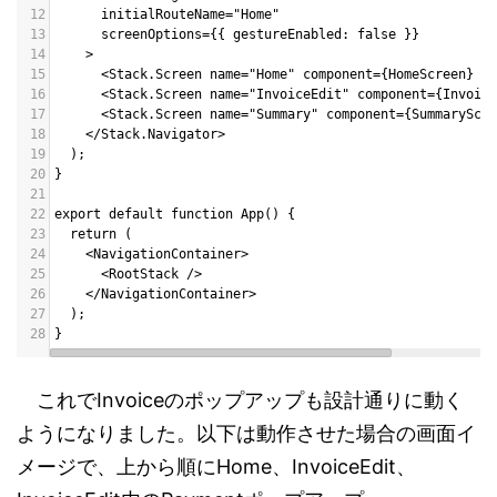
12
      initialRouteName="Home"
13
      screenOptions={{ gestureEnabled: false }}
14
    >
15
      <Stack.Screen name="Home" component={HomeScreen} />
16
      <Stack.Screen name="InvoiceEdit" component={Invoice
17
      <Stack.Screen name="Summary" component={SummaryScre
18
    </Stack.Navigator>
19
  );
20
}
21
22
export default function App() {
23
  return (
24
    <NavigationContainer>
25
      <RootStack />
26
    </NavigationContainer>
27
  );
28
}
これでInvoiceのポップアップも設計通りに動く
ようになりました。以下は動作させた場合の画面イ
メージで、上から順にHome、InvoiceEdit、