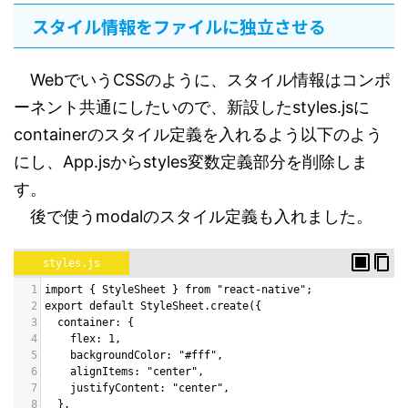
スタイル情報をファイルに独立させる
WebでいうCSSのように、スタイル情報はコンポ
ーネント共通にしたいので、新設したstyles.jsに
containerのスタイル定義を入れるよう以下のよう
にし、App.jsからstyles変数定義部分を削除しま
す。
後で使うmodalのスタイル定義も入れました。
styles.js
1
import { StyleSheet } from "react-native";
2
export default StyleSheet.create({
3
  container: {
4
    flex: 1,
5
    backgroundColor: "#fff",
6
    alignItems: "center",
7
    justifyContent: "center",
8
  },