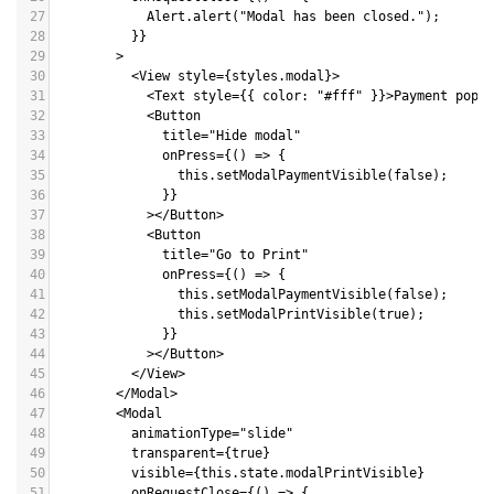
27
            Alert.alert("Modal has been closed.");
28
          }}
29
        >
30
          <View style={styles.modal}>
31
            <Text style={{ color: "#fff" }}>Payment popup
32
            <Button
33
              title="Hide modal"
34
              onPress={() => {
35
                this.setModalPaymentVisible(false);
36
              }}
37
            ></Button>
38
            <Button
39
              title="Go to Print"
40
              onPress={() => {
41
                this.setModalPaymentVisible(false);
42
                this.setModalPrintVisible(true);
43
              }}
44
            ></Button>
45
          </View>
46
        </Modal>
47
        <Modal
48
          animationType="slide"
49
          transparent={true}
50
          visible={this.state.modalPrintVisible}
51
          onRequestClose={() => {