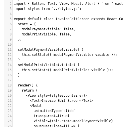
2
import { Button, Text, View, Modal, Alert } from "react-n
3
import styles from "../styles.js";
4
5
export default class InvoiceEditScreen extends React.Comp
6
  state = {
7
    modalPaymentVisible: false,
8
    modalPrintVisible: false,
9
  };
10
11
  setModalPaymentVisible(visible) {
12
    this.setState({ modalPaymentVisible: visible });
13
  }
14
  setModalPrintVisible(visible) {
15
    this.setState({ modalPrintVisible: visible });
16
  }
17
18
  render() {
19
    return (
20
      <View style={styles.container}>
21
        <Text>Invoice Edit Screen</Text>
22
        <Modal
23
          animationType="slide"
24
          transparent={true}
25
          visible={this.state.modalPaymentVisible}
26
          onRequestClose={() => {