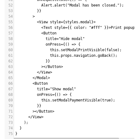
52
            Alert.alert("Modal has been closed.");
53
          }}
54
        >
55
          <View style={styles.modal}>
56
            <Text style={{ color: "#fff" }}>Print popup</
57
            <Button
58
              title="Hide modal"
59
              onPress={() => {
60
                this.setModalPrintVisible(false);
61
                this.props.navigation.goBack();
62
              }}
63
            ></Button>
64
          </View>
65
        </Modal>
66
        <Button
67
          title="Show modal"
68
          onPress={() => {
69
            this.setModalPaymentVisible(true);
70
          }}
71
        ></Button>
72
      </View>
73
    );
74
  }
75
}