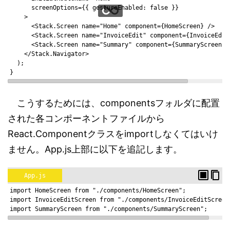
      screenOptions={{ gestureEnabled: false }}
    >
      <Stack.Screen name="Home" component={HomeScreen} />
      <Stack.Screen name="InvoiceEdit" component={InvoiceEdit
      <Stack.Screen name="Summary" component={SummaryScreen} 
    </Stack.Navigator>
  );
}
こうするためには、componentsフォルダに配置
された各コンポーネントファイルから
React.Componentクラスをimportしなくてはいけ
ません。App.js上部に以下を追記します。
App.js
import HomeScreen from "./components/HomeScreen";
import InvoiceEditScreen from "./components/InvoiceEditScreen
import SummaryScreen from "./components/SummaryScreen";